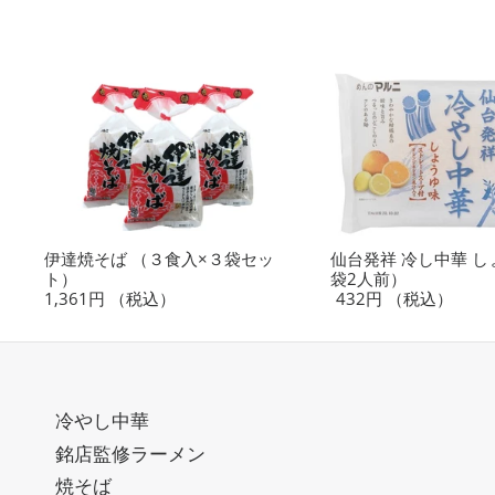
伊達焼そば （３食入×３袋セッ
仙台発祥 冷し中華 し
ト）
袋2人前）
1,361円
（税込）
432円
（税込）
冷やし中華
銘店監修ラーメン
焼そば