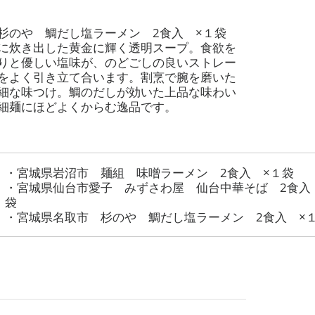
 杉のや 鯛だし塩ラーメン
2
食入 ×１袋
に炊き出した黄金に輝く透明スープ。食欲を
りと優しい塩味が、のどごしの良いストレー
をよく引き立て合います。割烹で腕を磨いた
細な味つけ。鯛のだしが効いた上品な味わい
細麺にほどよくからむ逸品です。
・宮城県岩沼市 麺組 味噌ラーメン
2
食入 ×１袋
・宮城県仙台市愛子 みずさわ屋 仙台中華そば 2食入
袋
・宮城県名取市 杉のや 鯛だし塩ラーメン 2食入 ×