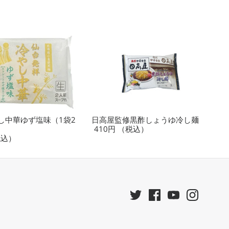
し中華ゆず塩味（1袋2
日高屋監修黒酢しょうゆ冷し麺
410円
（税込）
税込）