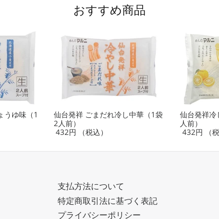
る
る
おすすめ商品
ょうゆ味（1
仙台発祥 ごまだれ冷し中華（1袋
仙台発祥冷
2人前）
人前）
432円
（税込）
432円
（
支払方法について
特定商取引法に基づく表記
プライバシーポリシー