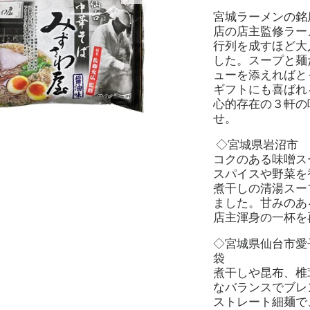
宮城ラーメンの銘
店の店主監修ラー
行列を成すほど大
した。スープと麺
ューを添えればと
ギフトにも喜ばれ
心的存在の３軒の
せ。
◇宮城県岩沼市
コクのある味噌ス
スパイスや野菜を
煮干しの清湯スー
ました。甘みのあ
店主渾身の一杯を
◇宮城県仙台市
袋
煮干しや昆布、椎
なバランスでブレ
ストレート細麺で