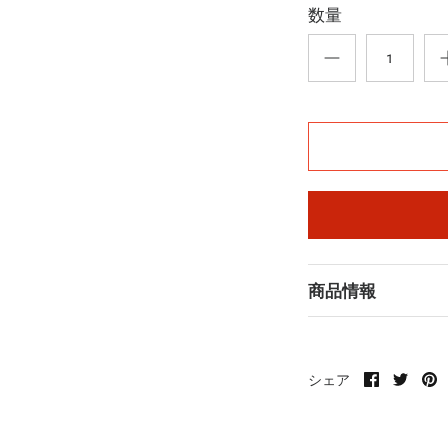
数量
商品情報
Faceboo
Twitt
P
シェア
で
で
it
共
共
有
有
す
す