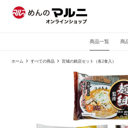
ス
キ
ッ
プ
商品一覧
商
ホーム
すべての商品
宮城の銘店セット（各2食入）