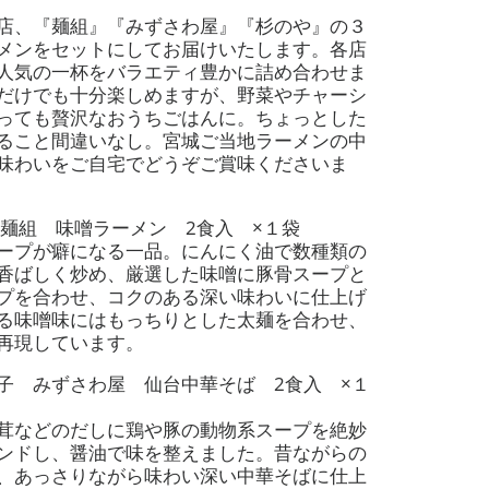
店、『麺組』『みずさわ屋』『杉のや』の３
メンをセットにしてお届けいたします。各店
人気の一杯をバラエティ豊かに詰め合わせま
だけでも十分楽しめますが、野菜やチャーシ
っても贅沢なおうちごはんに。ちょっとした
ること間違いなし。宮城ご当地ラーメンの中
味わいをご自宅でどうぞご賞味くださいま
 麺組 味噌ラーメン
2
食入 ×１袋
ープが癖になる一品。にんにく油で数種類の
香ばしく炒め、厳選した味噌に豚骨スープと
プを合わせ、コクのある深い味わいに仕上げ
る味噌味にはもっちりとした太麺を合わせ、
再現しています。
愛子 みずさわ屋 仙台中華そば
2
食入 ×１
茸などのだしに鶏や豚の動物系スープを絶妙
ンドし、醤油で味を整えました。昔ながらの
、あっさりながら味わい深い中華そばに仕上