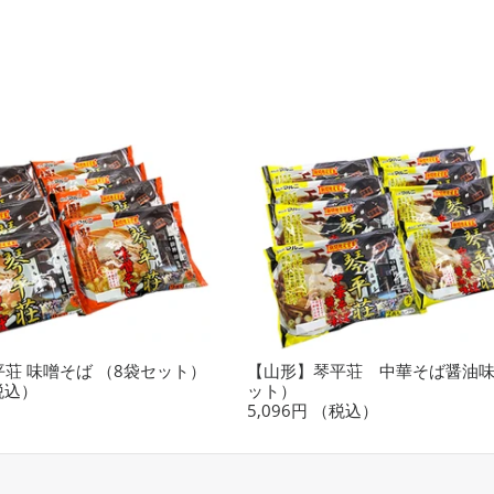
荘 味噌そば （8袋セット）
【山形】琴平荘 中華そば醤油味
税込）
ット）
5,096円
（税込）