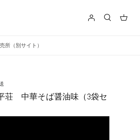
売所（別サイト）
送
平荘 中華そば醤油味（3袋セ