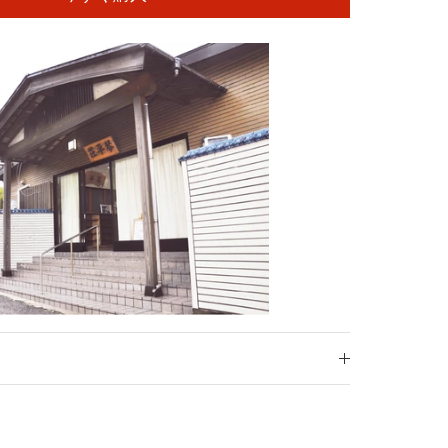
k
er
in