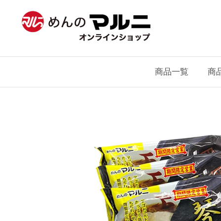
ス
キ
ッ
プ
商品一覧
商