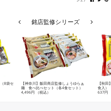
で
で
it
共
共
有
有
す
す
る
る
銘店監修シリーズ
（8袋セ
【神奈川】飯田商店監修しょうゆらぁ
【秋田
麺 食べ比べセット（各4食セット）
食入）
4,496円
（税込）
637円