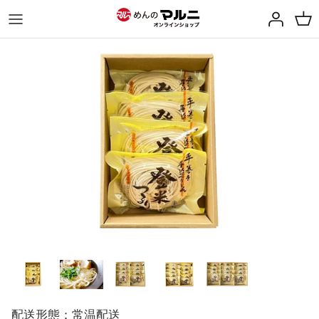
ス
キ
ッ
プ
カテゴリーから探す
支払方法について
配送方法・送料について
返品について
お問い合わせ
飯田商店特集ページ
伊達焼そば
配送形態：常温配送