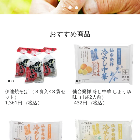
おすすめ商品
伊達焼そば （３食入×３袋セ
仙台発祥 冷し中華 しょうゆ
ット）
味（1袋2人前）
1,361円
（税込）
432円
（税込）