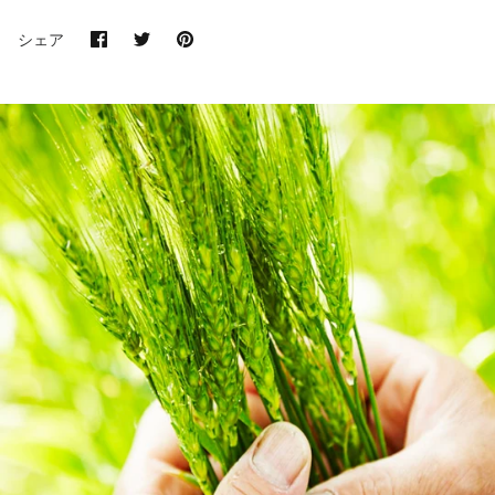
Facebook
Twitter
Pin
シェア
で
で
it
共
共
有
有
す
す
る
る