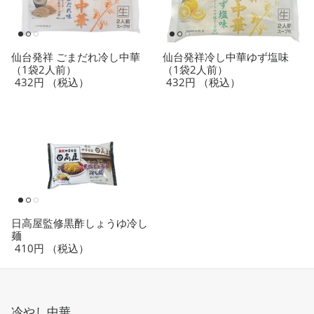
仙台発祥 ごまだれ冷し中華
仙台発祥冷し中華ゆず塩味
（1袋2人前）
（1袋2人前）
432円
（税込）
432円
（税込）
日高屋監修黒酢しょうゆ冷し
麺
410円
（税込）
冷やし中華