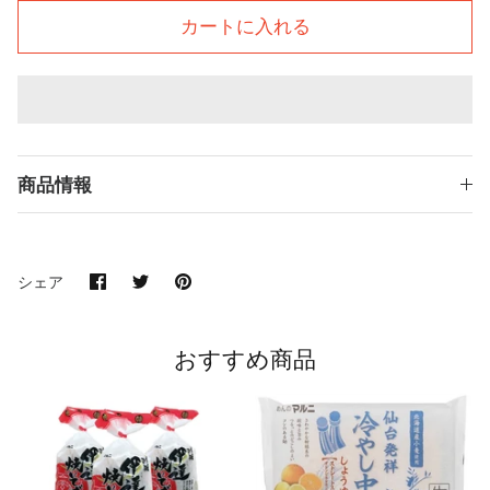
カートに入れる
商品情報
Facebook
Twitter
Pin
シェア
で
で
it
共
共
有
有
す
す
おすすめ商品
る
る