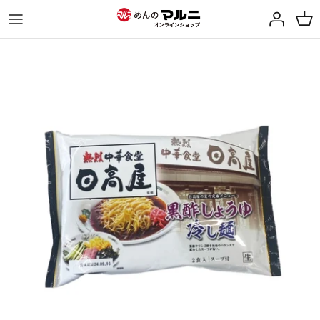
ス
キ
ッ
プ
カテゴリーから探す
支払方法について
配送方法・送料について
返品について
お問い合わせ
飯田商店特集ページ
伊達焼そば