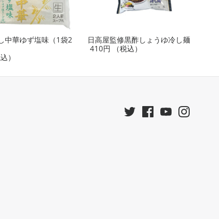
し中華ゆず塩味（1袋2
日高屋監修黒酢しょうゆ冷し麺
410円
（税込）
税込）