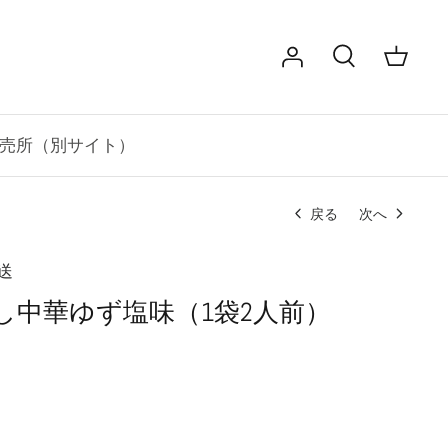
売所（別サイト）
戻る
次へ
送
し中華ゆず塩味（1袋2人前）