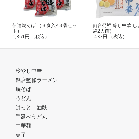
伊達焼そば （３食入×３袋セッ
仙台発祥 冷し中華 し
ト）
袋2人前）
1,361円
（税込）
432円
（税込）
冷やし中華
銘店監修ラーメン
焼そば
うどん
はっと・油麩
手延べうどん
中華麺
菓子