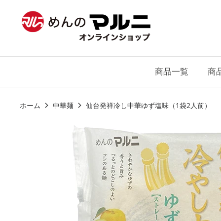
ス
キ
ッ
プ
商品一覧
商
ホーム
中華麺
仙台発祥冷し中華ゆず塩味（1袋2人前）