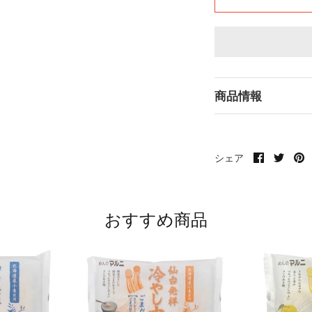
商品情報
Faceboo
Twitt
P
シェア
で
で
it
共
共
有
有
す
す
る
る
おすすめ商品