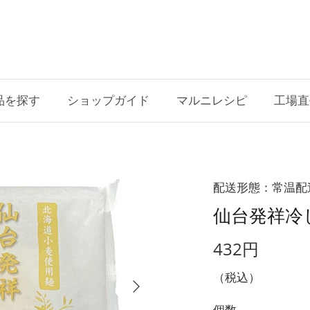
品を探す
ショップガイド
マルニレシピ
工場直
配送形態：常温配
仙台発祥冷
432円
（税込）
個数