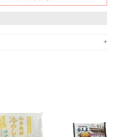
k
er
in